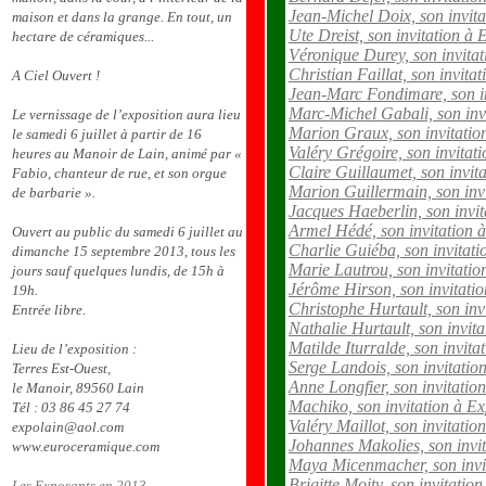
Jean-Michel Doix, son invit
maison et dans la grange. En tout, un
Ute Dreist, son invitation à
hectare de céramiques...
Véronique Durey, son invita
Christian Faillat, son invita
A Ciel Ouvert !
Jean-Marc Fondimare, son i
Marc-Michel Gabali, son inv
Le vernissage de l’exposition aura lieu
Marion Graux, son invitati
le samedi 6 juillet à partir de 16
Valéry Grégoire, son invitat
heures au Manoir de Lain, animé par «
Claire Guillaumet, son invit
Fabio, chanteur de rue, et son orgue
Marion Guillermain, son inv
de barbarie ».
Jacques Haeberlin, son invi
Armel Hédé, son invitation 
Ouvert au public du samedi 6 juillet au
Charlie Guiéba, son invitat
dimanche 15 septembre 2013, tous les
Marie Lautrou, son invitati
jours sauf quelques lundis, de 15h à
Jérôme Hirson, son invitati
19h.
Christophe Hurtault, son inv
Entrée libre.
Nathalie Hurtault, son invit
Matilde Iturralde, son invit
Lieu de l’exposition :
Serge Landois, son invitati
Terres Est-Ouest,
Anne Longfier, son invitatio
le Manoir, 89560 Lain
Machiko, son invitation à E
Tél : 03 86 45 27 74
Valéry Maillot, son invitati
expolain@aol.com
Johannes Makolies, son invi
www.euroceramique.com
Maya Micenmacher, son invi
Brigitte Moity, son invitatio
Les Exposants en 2013