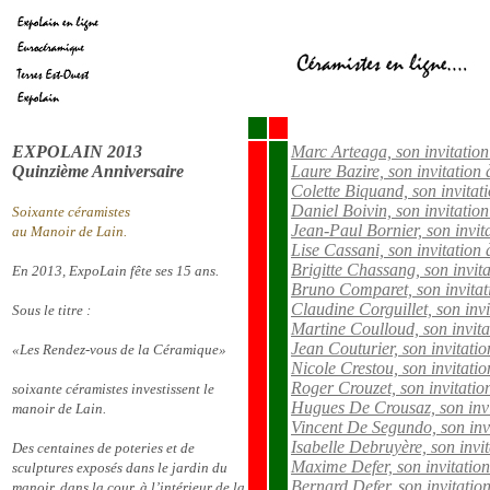
EXPOLAIN 2013
Marc Arteaga, son invitatio
Quinzième Anniversaire
Laure Bazire, son invitation
Colette Biquand, son invita
Daniel Boivin, son invitatio
Soixante céramistes
Jean-Paul Bornier, son invi
au Manoir de Lain.
Lise Cassani, son invitation
Brigitte Chassang, son invit
En 2013, ExpoLain fête ses 15 ans.
Bruno Comparet, son invita
Claudine Corguillet, son inv
Sous le titre :
Martine Coulloud, son invit
Jean Couturier, son invitati
«Les Rendez-vous de la Céramique»
Nicole Crestou, son invitati
Roger Crouzet, son invitati
soixante céramistes investissent le
Hugues De Crousaz, son inv
manoir de Lain.
Vincent De Segundo, son inv
Isabelle Debruyère, son invi
Des centaines de poteries et de
Maxime Defer, son invitatio
sculptures exposés dans le jardin du
Bernard Defer, son invitati
manoir, dans la cour, à l’intérieur de la