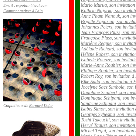
Mario Murua, son invitatio
Email : expolain@aol.com
Kathrin Najorka, son invita
Comment arriver à Lain
Anne Pham Nanouk, son invi
Brigitte Papazian, son invit
Johannes Peters, son invita
Jean-François Pluss, son in
Françoise Pluss, son invitat
Marlène Requier, son invita
Adélaïde Richard, son invit
Hélène Robert, son invitati
Isabelle Rouaze, son invitat
Marie-Anne Rouhier, son inv
Philippe Rouhier, son invita
Robert Roy, son invitation 
Elke Sada, son invitation à
Jocelyne Saez Simbola, son 
Dauphine Scalbert, son invi
Dominique Schipani, son inv
Sandrine Schipani, son invi
Coquelicots de
Bernard Defer
Isabel Simon, son invitation
Georges Sybesma, son invit
Toshi Takeuchi, son invitati
Hervé Taquet, son invitatio
Michel Téqui, son invitatio