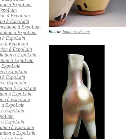
ation à ExpoLain
 ExpoLain
tion à ExpoLain
tion à ExpoLain
nvitation à ExpoLain
Bols de
Johannes Peters
itation à ExpoLain
on à ExpoLain
ion à ExpoLain
ation à ExpoLain
itation à ExpoLain
tation à ExpoLain
à ExpoLain
ion à ExpoLain
on à ExpoLain
on à ExpoLain
itation à ExpoLain
ation à ExpoLain
ation à ExpoLain
on à ExpoLain
n à ExpoLain
xpoLain
on à ExpoLain
tation à ExpoLain
tation à ExpoLain
n à ExpoLain