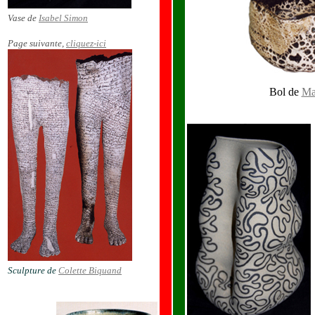
Vase de
Isabel Simon
Page suivante,
cliquez-ici
Bol de
Ma
Sculpture de
Colette Biquand