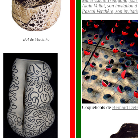
Marie-Lucie Trinquand, son 
Alain Valtat, son invitation
Pascal Verchère, son invitat
Bol de
Machiko
Coquelicots de
Bernard Defe