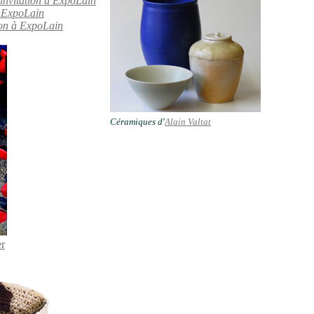
invitation à ExpoLain
 à ExpoLain
ion à ExpoLain
Céramiques d'
Alain Valtat
r