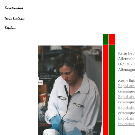
Karin Bab
Allermohe
D-21307 
Allemagn
Karin Babl
ExpoLain
céramique
ExpoLain
céramique
ExpoLain
céramique
ExpoLain
Invitatio