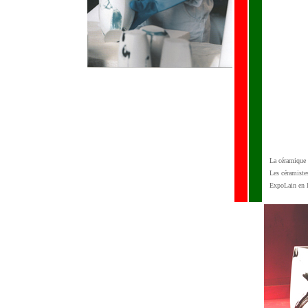
La céramique (
Les céramiste
ExpoLain en l