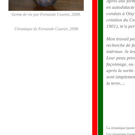
Après une forma
en autodidacte 
conduis à Oisy 
Germe de vie par Fernande Courtet, 2008.
création du Cen
1901), m’a per
Céramique de Fernande Courtet, 2008.
Mon travail pe
recherche de f
intérieur. Je le
Leur peau prov
façonnage, ou d
après la sortie
sont simplement
la terre….
La céramique (poteri
Les céramistes (pot