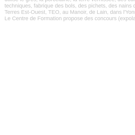
techniques, fabrique des bols, des pichets, des nains 
Terres Est-Ouest, TEO, au Manoir, de Lain, dans l'Yo
Le Centre de Formation propose des concours (expola