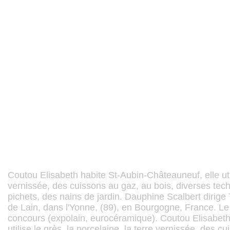
Coutou Elisabeth habite St-Aubin-Châteauneuf, elle utili
vernissée, des cuissons au gaz, au bois, diverses tech
pichets, des nains de jardin. Dauphine Scalbert dirige
de Lain, dans l'Yonne, (89), en Bourgogne, France. L
concours (expolain, eurocéramique). Coutou Elisabeth
utilise le grès, la porcelaine, la terre vernissée, des c