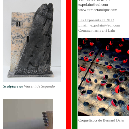
expolain@aol.com
www.euroceramique.com
Les Exposants en 2013
Email : expolain@aol.com
Comment arriver à Lain
Sculpture de
Vincent de Segundo
Coquelicots de
Bernard Defer