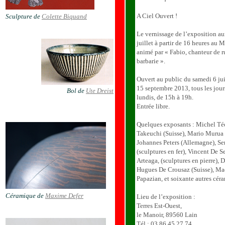
A Ciel Ouvert !
Sculpture de
Colette Biquand
Le vernissage de l’exposition au
juillet à partir de 16 heures au 
animé par « Fabio, chanteur de r
barbarie ».
Ouvert au public du samedi 6 ju
15 septembre 2013, tous les jour
Bol de
Ute Dreist
lundis, de 15h à 19h.
Entrée libre.
Quelques exposants : Michel Téq
Takeuchi (Suisse), Mario Murua (
Johannes Peters (Allemagne), Se
(sculptures en fer), Vincent De 
Arteaga, (sculptures en pierre), 
Hugues De Crousaz (Suisse), Mac
Papazian, et soixante autres céra
Céramique de
Maxime Defer
Lieu de l’exposition :
Terres Est-Ouest,
le Manoir, 89560 Lain
Tél : 03 86 45 27 74