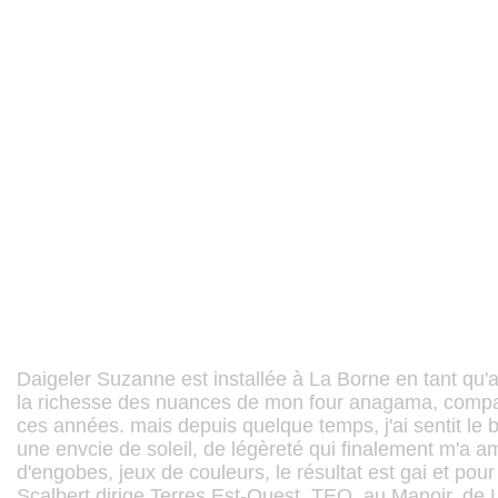
Daigeler Suzanne est installée à La Borne en tant qu'art
la richesse des nuances de mon four anagama, compag
ces années. mais depuis quelque temps, j'ai sentit le 
une envcie de soleil, de légèreté qui finalement m'a a
d'engobes, jeux de couleurs, le résultat est gai et pou
Scalbert dirige Terres Est-Ouest, TEO, au Manoir, de L