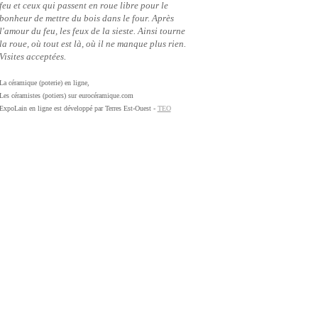
feu et ceux qui passent en roue libre pour le
bonheur de mettre du bois dans le four. Après
l'amour du feu, les feux de la sieste. Ainsi tourne
la roue, où tout est là, où il ne manque plus rien.
Visites acceptées.
La céramique (poterie) en ligne,
Les céramistes (potiers) sur eurocéramique.com
ExpoLain en ligne est développé par Terres Est-Ouest -
TEO