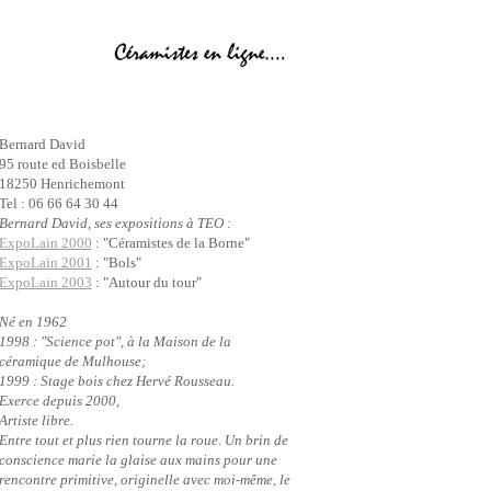
Bernard David
95 route ed Boisbelle
18250 Henrichemont
Tel : 06 66 64 30 44
Bernard David, ses expositions à TEO :
ExpoLain 2000
: "Céramistes de la Borne"
ExpoLain 2001
: "Bols"
ExpoLain 2003
: "Autour du tour"
Né en 1962
1998 : "Science pot", à la Maison de la
céramique de Mulhouse;
1999 : Stage bois chez Hervé Rousseau.
Exerce depuis 2000,
Artiste libre.
Entre tout et plus rien tourne la roue. Un brin de
conscience marie la glaise aux mains pour une
rencontre primitive, originelle avec moi-même, le