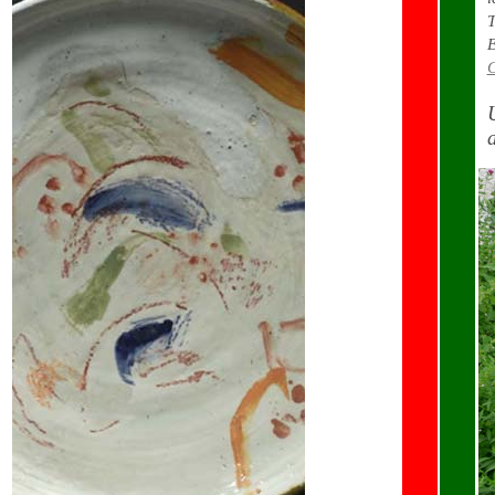
T
E
C