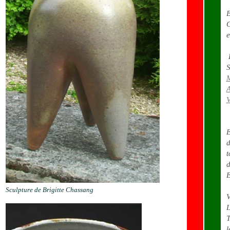
B
C
e
E
S
A
V
E
d
t
d
E
Sculpture de Brigitte Chassang
V
L
T
l