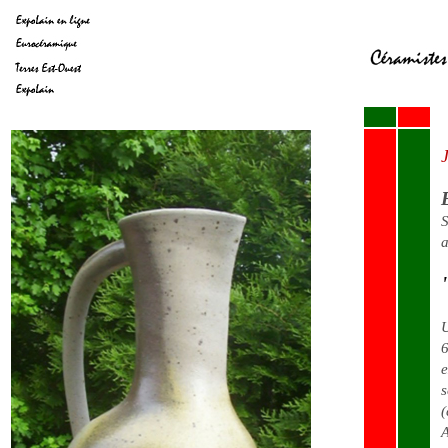
J
S
a
U
6
e
s
(
A