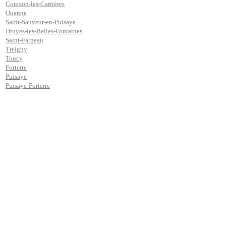
Courson-les-Carrières
Ouanne
Saint-Sauveur-en-Puisaye
Druyes-les-Belles-Fontaines
Saint-Fargeau
Treigny
Toucy
Forterre
Puisaye
Puisaye-Forterre