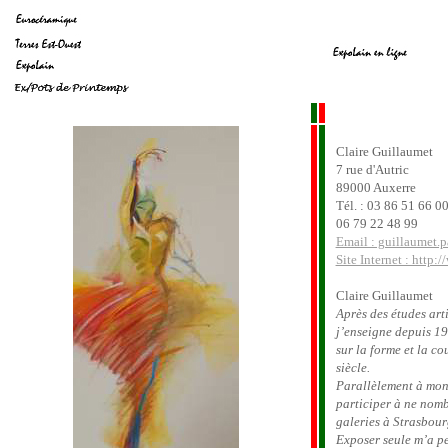
Claire Guillaumet
7 rue d'Autric
89000 Auxerre
Tél. : 03 86 51 66 0
06 79 22 48 99
Email : guillaumet.p
Site Internet : http:
Claire Guillaumet
Après des études arti
j’enseigne depuis 19
sur la forme et la c
siècle.
Parallèlement à mon 
participer à ne nomb
galeries à Strasbour
Exposer seule m’a pe