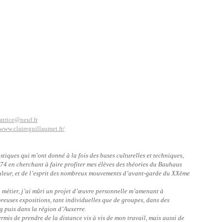
0
atrice@neuf.fr
//www.claireguillaumet.fr/
stiques qui m’ont donné à la fois des bases culturelles et techniques,
74 en cherchant à faire profiter mes élèves des théories du Bauhaus
ouleur, et de l’esprit des nombreux mouvements d’avant-garde du XXème
métier, j’ai mûri un projet d’œuvre personnelle m’amenant à
reuses expositions, tant individuelles que de groupes, dans des
g puis dans la région d’Auxerre.
rmis de prendre de la distance vis à vis de mon travail, mais aussi de