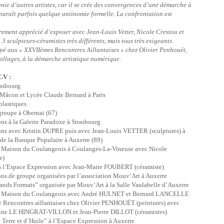
gnie d’autres artistes, car il se crée des convergences d’une démarche à
pparaît parfois quelque antinomie formelle. La confrontation est
ièrement apprécié d’exposer avec Jean-Louis Vetter, Nicole Crestou et
 sculpteurs-céramistes très différents, mais tous très exigeants.
ipé aux « XXVIIèmes Rencontres Aillantaises » chez Olivier Penhouët,
 collages, à la démarche artistique numérique.
.V :
rasbourg
Mâcon et Lycée Claude Bernard à Paris
lastiques
groupe à Obernai (67)
s à la Galerie Paradoxe à Strasbourg
ns avec Kristin DUPRE puis avec Jean-Louis VETTER (sculptures) à
de la Banque Populaire à Auxerre (89)
a Maison du Coulangeois à Coulanges-La-Vineuse avec Nicole
e)
à l’Espace Expression avec Jean-Marie FOUBERT (céramiste)
ns de groupe organisées par l’association Mouv’Art à Auxerre
ands Formats” organisée par Mouv’Art à la Salle Vaulabelle d’Auxerre
la Maison du Coulangeois avec André HULNET et Bernard LANCELLE
e Rencontres aillantaises chez Olivier PENHOUËT (peintures) avec
ine LE HINGRAT-VILLON et Jean-Pierre DILLOT (céramistes)
Terre et d’Huile” à l’Espace Expression à Auxerre