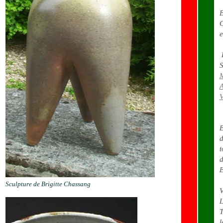
B
C
e
E
S
A
V
E
d
t
d
E
Sculpture de Brigitte Chassang
V
L
T
l