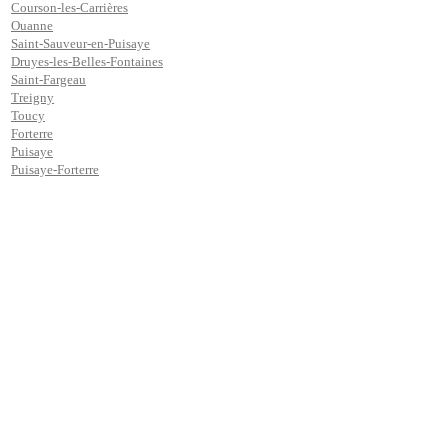
Courson-les-Carrières
Ouanne
Saint-Sauveur-en-Puisaye
Druyes-les-Belles-Fontaines
Saint-Fargeau
Treigny
Toucy
Forterre
Puisaye
Puisaye-Forterre