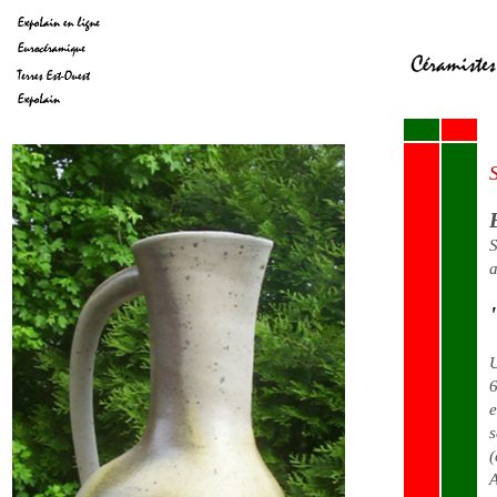
S
S
a
U
6
e
s
(
A