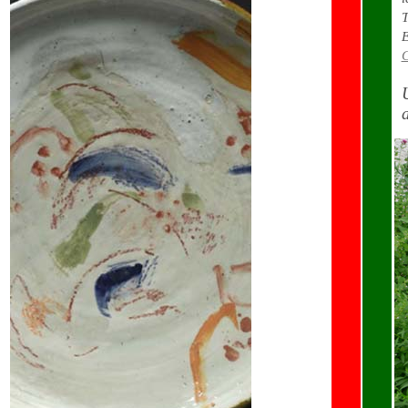
T
E
C