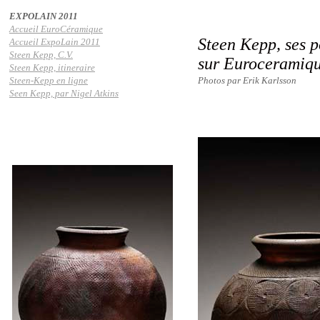
EXPOLAIN 2011
Accueil EuroCéramique
Steen Kepp, ses p
Accueil ExpoLain 2011
Steen Kepp, C.V.
sur Euroceramiq
Steen Kepp, itineraire
Steen-Kepp en ligne
Photos par Erik Karlsson
Seen Kepp, par Nigel Atkins