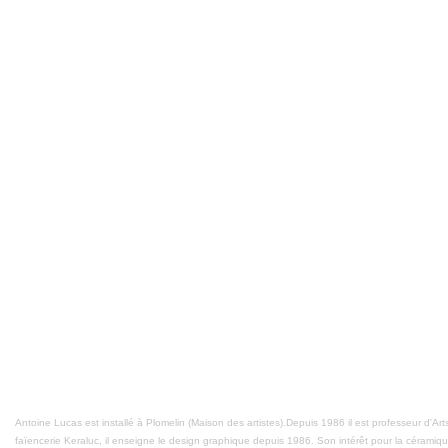
Antoine Lucas est installé à Plomelin (Maison des artistes).Depuis 1986 il est professeur d'Arts
faïencerie Keraluc, il enseigne le design graphique depuis 1986. Son intérêt pour la céramiq