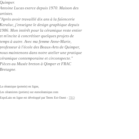
Quimper.
Antoine Lucas exerce depuis 1970. Maison des
artistes.
"Après avoir travaillé dix ans à la faïencerie
Keraluc, j'enseigne le design graphique depuis
1986. Mon intérêt pour la céramique reste entier
et m'incite à concrétiser quelques projets de
temps à autre. Avec ma femme Anne-Marie,
professeur à l'école des Beaux-Arts de Quimper,
nous maintenons dans notre atelier une pratique
céramique contemporaine et circonspecte."
Pièces au Musée breton à Qimper et FRAC
Bretagne.
La céramique (poterie) en ligne,
Les céramistes (potiers) sur eurocéramique.com
ExpoLain en ligne est développé par Terres Est-Ouest -
TEO