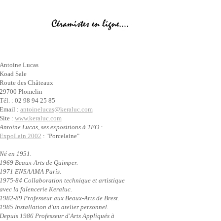
Antoine Lucas
Koad Sale
Route des Châteaux
29700 Plomelin
Tél. : 02 98 94 25 85
Email :
antoinelucas@keraluc.com
Site :
www.keraluc.com
Antoine Lucas, ses expositions à TEO :
ExpoLain 2002
: "Porcelaine"
Né en 1951.
1969 Beaux-Arts de Quimper.
1971 ENSAAMA Paris.
1975-84 Collaboration technique et artistique
avec la faïencerie Keraluc.
1982-89 Professeur aux Beaux-Arts de Brest.
1985 Installation d'un atelier personnel.
Depuis 1986 Professeur d'Arts Appliqués à