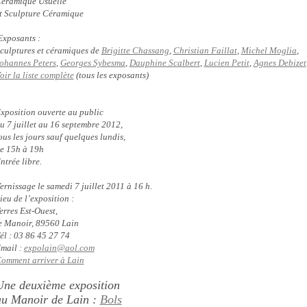
éramique Usuelle
t Sculpture Céramique
xposants :
culptures et céramiques de
Brigitte Chassang
,
Christian Faillat
,
Michel Moglia
,
ohannes Peters
,
Georges Sybesma
,
Dauphine Scalbert
,
Lucien Petit
,
Agnes Debizet
oir la liste complète
(tous les exposants)
xposition ouverte au public
u 7 juillet au 16 septembre 2012,
ous les jours sauf quelques lundis,
e 15h à 19h
ntrée libre.
ernissage le samedi 7 juillet 2011 à 16 h.
ieu de l’exposition :
erres Est-Ouest,
e Manoir, 89560 Lain
él : 03 86 45 27 74
mail :
expolain@aol.com
omment arriver à Lain
Une deuxième exposition
au Manoir de Lain :
Bols