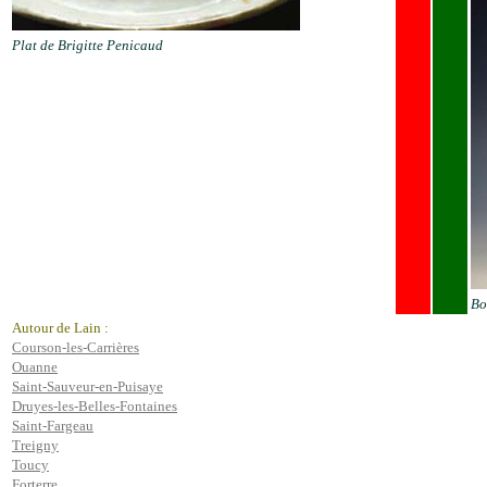
Plat de Brigitte Penicaud
Bo
Autour de Lain :
Courson-les-Carrières
Ouanne
Saint-Sauveur-en-Puisaye
Druyes-les-Belles-Fontaines
Saint-Fargeau
Treigny
Toucy
Forterre