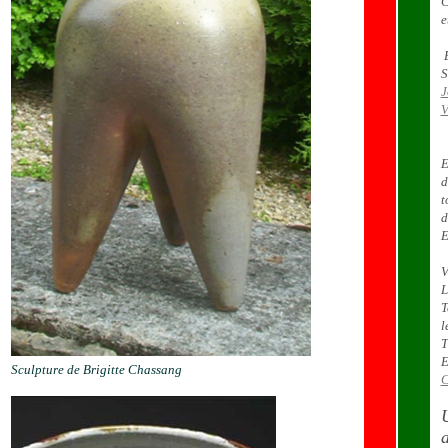
C
e
E
S
J
V
E
d
t
d
E
V
L
T
l
T
E
Sculpture de Brigitte Chassang
C