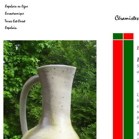
B
S
a
U
6
e
s
(
A
B