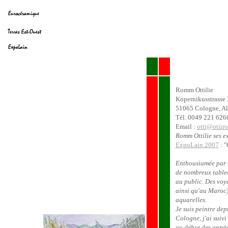
Romm Ottilie
Kopernikusstrasse
51065 Cologne, A
Tél. 0049 221 626
Email :
otti@otiir
Romm Ottilie ses e
ExpoLain 2007
: "
Enthousiamée par la
de nombreux table
au public. Des voy
ainsi qu'au Maroc) 
aquarelles.
Je suis peintre de
Cologne, j'ai suivi
au début des anné