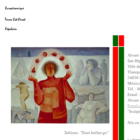
Alvaro
San Hip
Ville d
Tlanep
54050 
Méxic
Tél. : 
Email 
Alvaro 
ExpoLa
"Sculpt
Née en
Tableau: "Toun ballaz go".
La céramiq