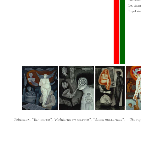
Les céram
ExpoLain 
Tableaux: "Tan cerca", "Palabras en secreto", "Voces nocturnas",
"True q