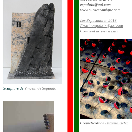
expolain@aol.com
www.euroceramique.com
Les Exposants en 2013
Email : expolain@aol.com
Comment arriver à Lain
Sculpture de
Vincent de Segundo
Coquelicots de
Bernard Defer