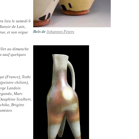
ra lieu le samedi 6
 Manoir de Lain,
Bols de
Johannes Peters
rue, et son orgue
illet au dimanche
rs sauf quelques
ui (France), Toshi
peintre chilien),
erge Landois
 Segundo, Marc
 Dauphine Scalbert,
hiko, Brigitte
amistes.