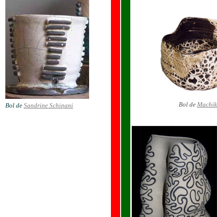
Bol de
Machik
Bol de
Sandrine Schipani