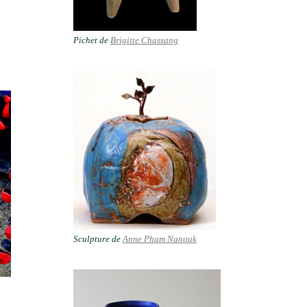
Pichet de
Brigitte Chassang
Sculpture de
Anne Pham Nanouk