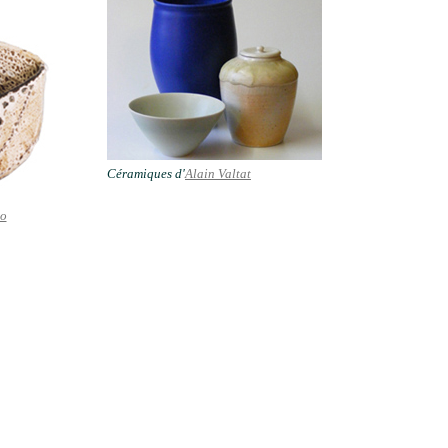
Céramiques d'
Alain Valtat
o