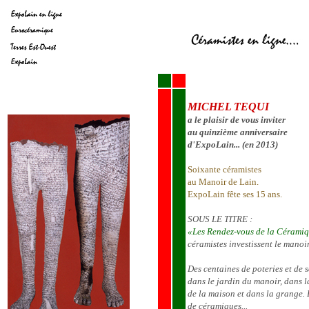
MICHEL TEQUI
a le plaisir de vous inviter
au quinzième anniversaire
d'ExpoLain... (en 2013)
Soixante céramistes
au Manoir de Lain.
ExpoLain fête ses 15 ans.
SOUS LE TITRE :
«Les Rendez-vous de la Cérami
céramistes investissent le manoi
Des centaines de poteries et de 
dans le jardin du manoir, dans la
de la maison et dans la grange. 
de céramiques...