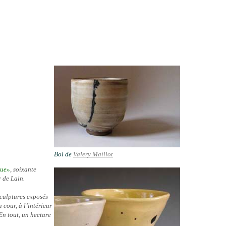
Bol de
Valery Maillot
que»
, soixante
r de Lain.
sculptures exposés
 cour, à l’intérieur
En tout, un hectare