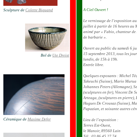
A Ciel Ouvert !
Sculpture de
Colette Biquand
Le vernissage de l’exposition au
juillet à partir de 16 heures au
animé par « Fabio, chanteur de 
de barbarie ».
Ouvert au public du samedi 6 ju
15 septembre 2013, tous les jou
Bol de
Ute Dreist
lundis, de 15h à 19h.
Entrée libre.
Quelques exposants : Michel Téq
Takeuchi (Suisse), Mario Murua (
Johannes Peters (Allemagne), S
(sculptures en fer), Vincent De
Arteaga, (sculptures en pierre),
Hugues De Crousaz (Suisse), Mac
Papazian, et soixante autres cér
Céramique de
Maxime Defer
Lieu de l’exposition :
Terres Est-Ouest,
le Manoir, 89560 Lain
Tél : 03 86 45 27 74